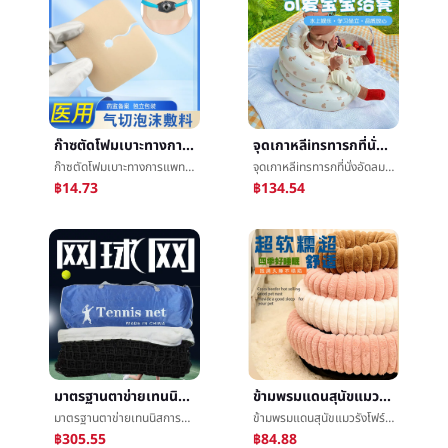
ก๊าซตัดโฟมเบาะทางการแพทย์ก๊าซç®¡ตัดå£เบาะก๊าซตัดใช้การเปิดการแต่งตัวฟองน้ำความแข็งแรงซึมซับก๊าซตัดพยาบาลนำมาใช้
จุดเกาหลีinsทารกที่นั่งอัดลมแบบพกพาเล็กโซฟาทารกต่อต้านตกที่นั่ง6เดือนเรียนนั่งอาบน้ำม้านั่ง
ก๊าซตัดโฟมเบาะทางการแพทย์ก๊าซç®¡ตัดå£เบาะก๊าซตัดใช้การเปิดการแต่งตัวฟองน้ำความแข็งแรงซึมซับก๊าซตัดพยาบาลนำมาใช้
จุดเกาหลีinsทารกที่นั่งอัดลมแบบพกพาเล็กโซฟาทารกต่อต้านตกที่นั่ง6เดือนเรียนนั่งอาบน้ำม้านั่ง
฿14.73
฿134.54
มาตรฐานตาข่ายเทนนิสการอบรมเกมอัพเกรดตาข่ายเทนนิสแบบพกพาถอดได้เทนนิสศูนย์สุทธิ
ข้ามพรมแดนสุนัขแมวรังโฟร์ซีซั่นส์สัตว์เลี้ยงรังเบาะสินค้าใหม่ฤดูหนาวอบอุ่นยาวกระต่ายผ้าพลัฌแมวรอบรังสุนัขåºเบาะเด็ก
มาตรฐานตาข่ายเทนนิสการอบรมเกมอัพเกรดตาข่ายเทนนิสแบบพกพาถอดได้เทนนิสศูนย์สุทธิ
ข้ามพรมแดนสุนัขแมวรังโฟร์ซีซั่นส์สัตว์เลี้ยงรังเบาะสินค้าใหม่ฤดูหนาวอบอุ่นยาวกระต่ายผ้าพลัฌแมวรอบรังสุนัขåºเบาะเด็ก
฿305.55
฿84.88