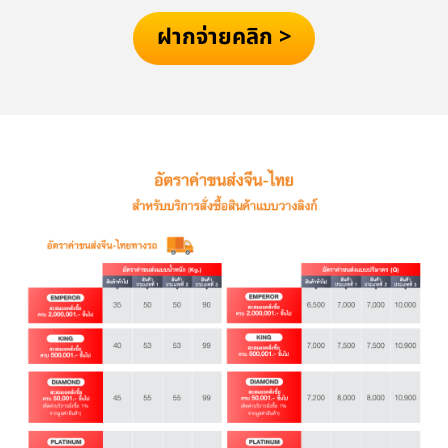
ฝากจ่ายคลิก >