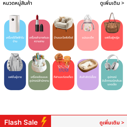
หมวดหมู่สินค้า
ดูเพิ่มเติม >
เครื่องใช้ไฟฟ้าใน
เครื่องสำอางค์และ
บ้านและไลฟ์สไตล์
แม่และเด็ก
แฟชั่นผู้หญิง
บ้าน
ความงาม
แฟชั่นผู้ชาย
เครื่องเขียนและ
กีฬาและท่องเที่ยว
สินค้าสัตว์เลี้ยง
อุปกรณ์
อุปกรณ์สำนักงาน
อิเล็กทรอนิกส์และ
แกดเจ็ต
Flash Sale
ดูเพิ่มเติม >