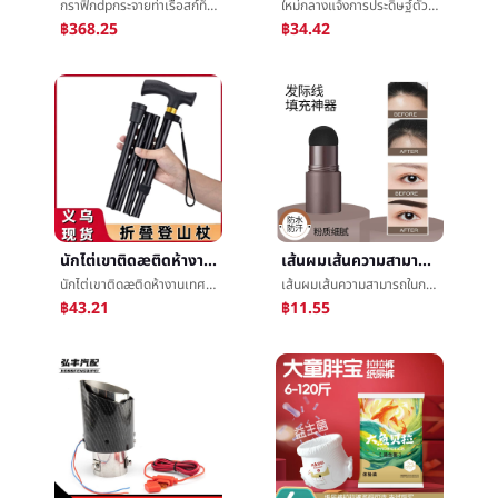
กราฟิกdpกระจายท่าเรือสก์ท็อปHDMIกระจายImplementDPนาทีสองเพิ่มขึ้นแสดงç¤ºImplementคอมพิวเตอร์ต่างแสดงนาทีจอภาพImplement
ใหม่กลางแจ้งการประดิษฐ์ตัวอักษรแขวนผ้าล้อมรอบเตาหลอมโลหะปรุงอาหารชาเครื่องประดับèæ¯ผ้าæ°ล้อมรอบความรู้สึกBBผ้าç½®การโฆษณาแผงลอยผ้าå¸
฿368.25
฿34.42
นักไต่เขาติดæติดห้างานเทศกาลชายและหญิงย่อหน้าการท่องเที่ยวพับย่อหน้าสั้นเกินขีดการต่อสู้ชายและหญิงยืดè°งานเทศกาลติดโดยการเดินเท้า
เส้นผมเส้นความสามารถในการซ่อมเงาผงแก้ไขการกรอกผมผงครีมใหม่สิ่งประดิษฐ์ปกการทำให้บริสุทธิ์สูงหน้าผากเงาปากกาหญิง
นักไต่เขาติดæติดห้างานเทศกาลชายและหญิงย่อหน้าการท่องเที่ยวพับย่อหน้าสั้นเกินขีดการต่อสู้ชายและหญิงยืดè°งานเทศกาลติดโดยการเดินเท้า
เส้นผมเส้นความสามารถในการซ่อมเงาผงแก้ไขการกรอกผมผงครีมใหม่สิ่งประดิษฐ์ปกการทำให้บริสุทธิ์สูงหน้าผากเงาปากกาหญิง
฿43.21
฿11.55