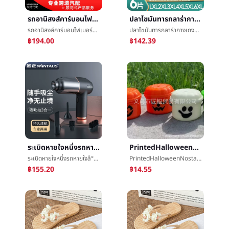
รถอานิสงส์คาร์บอนไฟเบอร์แสงหางคอวงดนตรีอุณหภูมิLEDแสงอานิสงส์รถท่อไอเสียต้องเปิดหางคอ
ปลาไขมันทารกลาร่ากางเกง5XLใหญ่หายใจจำนวนçº¸ปัสสาวะกางเกงXXXXLใหญ่รหัสปัสสาวะไม่เปียกสำหรับการใช้ในยามค่ำอุปกรณ์ทดลองใช้
รถอานิสงส์คาร์บอนไฟเบอร์แสงหางคอวงดนตรีอุณหภูมิLEDแสงอานิสงส์รถท่อไอเสียต้องเปิดหางคอ
ปลาไขมันทารกลาร่ากางเกง5XLใหญ่หายใจจำนวนçº¸ปัสสาวะกางเกงXXXXLใหญ่รหัสปัสสาวะไม่เปียกสำหรับการใช้ในยามค่ำอุปกรณ์ทดลองใช้
฿194.00
฿142.39
ระเบิดหายใจหนึ่งรถหายใจå°å¨บ้านรถคู่มินิเครื่องดักฝุ่นใหญ่หายใจåไร้สายมือถือแบบพกพาหายใจå°å¨
PrintedHalloweenNostalgiaBucketsÂฟักทองบาร์เรลวันฮาโลวีนฟักทองลูกอมพิธี
ระเบิดหายใจหนึ่งรถหายใจå°å¨บ้านรถคู่มินิเครื่องดักฝุ่นใหญ่หายใจåไร้สายมือถือแบบพกพาหายใจå°å¨
PrintedHalloweenNostalgiaBucketsÂฟักทองบาร์เรลวันฮาโลวีนฟักทองลูกอมพิธี
฿155.20
฿14.55