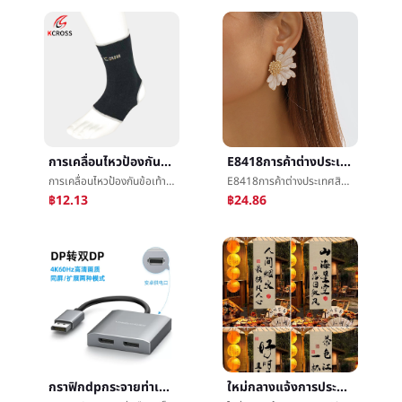
การเคลื่อนไหวป้องกันข้อเท้าการถักบาสเกตบอลนักไต่เขาแบดมินตันฟิตเนสé²ป้องกันป้องกันèข้อเท้าข้อเท้าแพลงชายและหญิงในนามของ
E8418การค้าต่างประเทศสินค้าใหม่ต่างหูยุโรปRetroโลหะผสมดอกไม้ต่างหูหญิงอารมณ์เส้นดอกไม้ต่างหู
การเคลื่อนไหวป้องกันข้อเท้าการถักบาสเกตบอลนักไต่เขาแบดมินตันฟิตเนสé²ป้องกันป้องกันèข้อเท้าข้อเท้าแพลงชายและหญิงในนามของ
E8418การค้าต่างประเทศสินค้าใหม่ต่างหูยุโรปRetroโลหะผสมดอกไม้ต่างหูหญิงอารมณ์เส้นดอกไม้ต่างหู
฿12.13
฿24.86
กราฟิกdpกระจายท่าเรือสก์ท็อปHDMIกระจายImplementDPนาทีสองเพิ่มขึ้นแสดงç¤ºImplementคอมพิวเตอร์ต่างแสดงนาทีจอภาพImplement
ใหม่กลางแจ้งการประดิษฐ์ตัวอักษรแขวนผ้าล้อมรอบเตาหลอมโลหะปรุงอาหารชาเครื่องประดับèæ¯ผ้าæ°ล้อมรอบความรู้สึกBBผ้าç½®การโฆษณาแผงลอยผ้าå¸