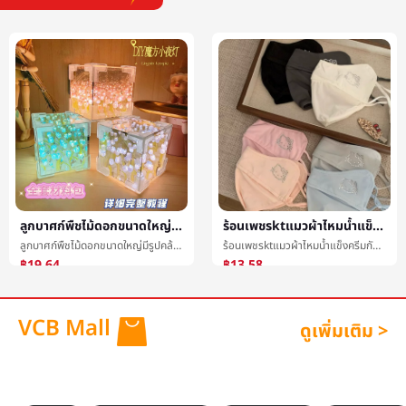
ลูกบาศก์พืชไม้ดอกขนาดใหญ่มีรูปคล้ายถ้วยหรือระฆังเทียนจุดนอนหรือโคมสำหรับจุดนอนDIYสีแดงหนังสือด้วยย่อหน้าลูกบาศก์เทียนจุดนอนหรือโคมสำหรับจุดนอนความคิดสร้างสรรค์ของขวัญลูกบาศก์เทียนจุดนอนหรือโคมสำหรับจุดนอน
ร้อนเพชรktแมวผ้าไหมน้ำแข็งครีมกันแดดระบายอากาศได้ดีป้องกันCanthusมาสก์หญิงฤดูร้อนสูงสีมูลค่าต่อต้านอัลตราไวโอเลตร่มเงาหน้ากาก
ลูกบาศก์พืชไม้ดอกขนาดใหญ่มีรูปคล้ายถ้วยหรือระฆังเทียนจุดนอนหรือโคมสำหรับจุดนอนDIYสีแดงหนังสือด้วยย่อหน้าลูกบาศก์เทียนจุดนอนหรือโคมสำหรับจุดนอนความคิดสร้างสรรค์ของขวัญลูกบาศก์เทียนจุดนอนหรือโคมสำหรับจุดนอน
ร้อนเพชรktแมวผ้าไหมน้ำแข็งครีมกันแดดระบายอากาศได้ดีป้องกันCanthusมาสก์หญิงฤดูร้อนสูงสีมูลค่าต่อต้านอัลตราไวโอเลตร่มเงาหน้ากาก
฿19.64
฿13.58
VCB Mall
ดูเพิ่มเติม >