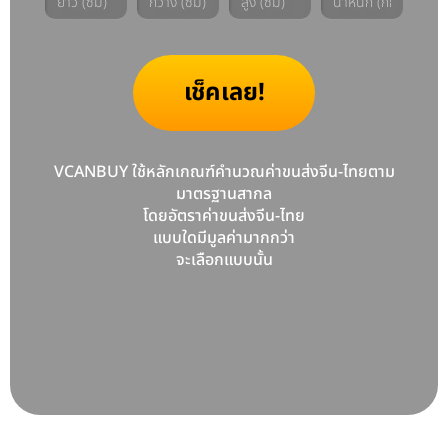
เช็คเลย!
VCANBUY ใช้หลักเกณฑ์คำนวณค่าขนส่งจีน-ไทยตาม
มาตรฐานสากล
โดยอัตราค่าขนส่งจีน-ไทย
แบบใดมีมูลค่ามากกว่า
จะเลือกแบบนั้น