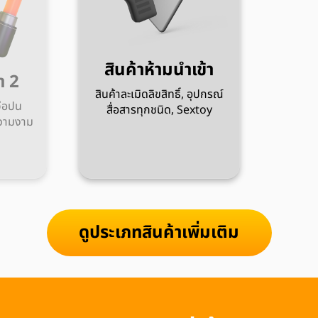
สินค้าทั่วไป
ปร
เสื้อผ้า, กระเป๋า, รองเท้า
เฟอร์นิเจอร์, ของใช้ทั่วไป ฯลฯ
อุปกรณ์
ขอ
ดูประเภทสินค้าเพิ่มเติม