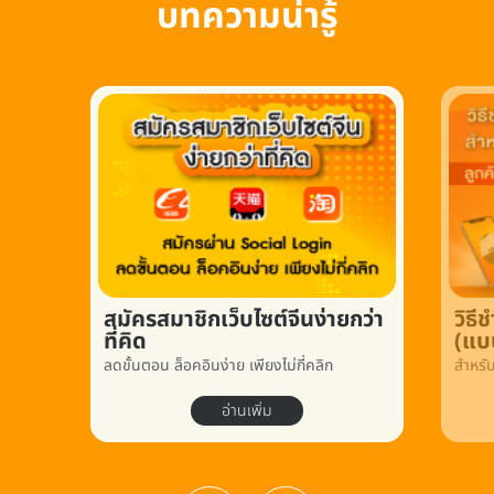
บทความน่ารู้
สมัครสมาชิกเว็บไซต์จีนง่ายกว่า
วิธ
ที่คิด
(แบ
ลดขั้นตอน ล็อคอินง่าย เพียงไม่กี่คลิก
สำหรั
อ่านเพิ่ม