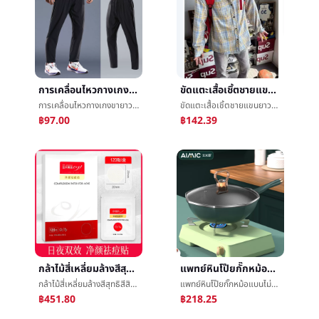
การเคลื่อนไหวกางเกงขายาวชายฟิตเนสการอบรมผ้าไหมน้ำแข็งฤดูร้อนบางย่อหน้าความเร็วแห้งLeisureกำเท้าการผลักเบาๆกีฬาดิบทอกางเกง
ขัดแตะเสื้อเชิ้ตชายแขนยาวฤดูใบไม้ผลิและฤดูร้อนใหม่ท่าเรือลมRetroสูงถนนinsน้ำขึ้นน้ำลงการ์ดLeisureหลวมเสื้อเชิ้ตเสื้อโค้ท
การเคลื่อนไหวกางเกงขายาวชายฟิตเนสการอบรมผ้าไหมน้ำแข็งฤดูร้อนบางย่อหน้าความเร็วแห้งLeisureกำเท้าการผลักเบาๆกีฬาดิบทอกางเกง
ขัดแตะเสื้อเชิ้ตชายแขนยาวฤดูใบไม้ผลิและฤดูร้อนใหม่ท่าเรือลมRetroสูงถนนinsน้ำขึ้นน้ำลงการ์ดLeisureหลวมเสื้อเชิ้ตเสื้อโค้ท
฿97.00
฿142.39
กล้าไม้สี่เหลี่ยมล้างสีสุทธิสีสิวแปะกล้าไม้เขี้ยวสีเขียวสีสิวแปะความงามเอกลักษณ์ร้านค้ากำจัดดาษปิดสิว
แพทย์หินโป๊ยกั๊กหม้อแบนไม่ติดทอดหม้อทอดกะทะทอดหนึ่งหม้อทอดèหม้อไม่ติดหม้อéหม้อไม่ข่อ
กล้าไม้สี่เหลี่ยมล้างสีสุทธิสีสิวแปะกล้าไม้เขี้ยวสีเขียวสีสิวแปะความงามเอกลักษณ์ร้านค้ากำจัดดาษปิดสิว
แพทย์หินโป๊ยกั๊กหม้อแบนไม่ติดทอดหม้อทอดกะทะทอดหนึ่งหม้อทอดèหม้อไม่ติดหม้อéหม้อไม่ข่อ
฿451.80
฿218.25