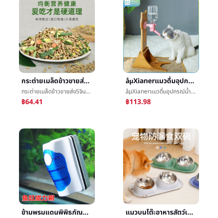
กระต่ายเมล็ดข้าวขายส่ง5จินแต่งตัวเด็กกลายเป็น10สัตว์เลี้ยงกระต่ายå­เมล็ดข้าวé£หมูกินีหนูตะเภาให้อาหาร20เมล็ดข้าวทิโมธี
åµXianerแมวดื่มอุปกรณ์น้ำสัตว์เลี้ยงดื่มน้ำปริมาณมากกินอาหารน้ำเนื้อไม้หิ้งแมวåªสุนัขที่แขวนอยู่น้ำå£¶ดื่มน้ำæºความสูงปรับ
กระต่ายเมล็ดข้าวขายส่ง5จินแต่งตัวเด็กกลายเป็น10สัตว์เลี้ยงกระต่ายå­เมล็ดข้าวé£หมูกินีหนูตะเภาให้อาหาร20เมล็ดข้าวทิโมธี
åµXianerแมวดื่มอุปกรณ์น้ำสัตว์เลี้ยงดื่มน้ำปริมาณมากกินอาหารน้ำเนื้อไม้หิ้งแมวåªสุนัขที่แขวนอยู่น้ำå£¶ดื่มน้ำæºความสูงปรับ
฿64.41
฿113.98
ข้ามพรมแดนพิพิธภัณฑ์สัตว์น้ำซุปเปอร์การดูดแรงแม่เหล็กแปรงถูพิพิธภัณฑ์สัตว์น้ำพิพิธภัณฑ์สัตว์น้ำแก้วยกเว้นตะไคร่น้ำที่ถูกระงับคู่สะอาดแม่เหล็กแปรง
แมวบนโต๊ะอาหารสัตว์เลี้ยงขันป้องกันคอต่อต้านรั่วไหลอาหารเหล็กกล้าไร้สนิมดับเบิลขันแมวสุนัขบนโต๊ะอาหารดับเบิลขันสัตว์เลี้ยงบทความขายส่ง