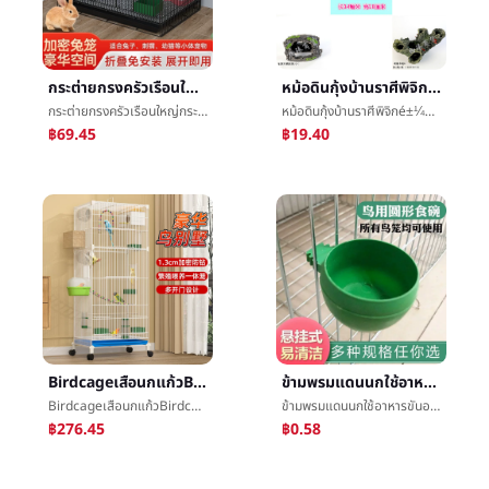
กระต่ายกรงครัวเรือนใหญ่กระต่ายกรงหมูกินีกรงหนูตะเภากรงการเข้ารหัสลับกระต่ายå­กรงกระรอกกรงกระต่ายå­กรงรายการพิเศษ
หม้อดินกุ้งบ้านราศีพิจิกé±¼กุ้งหลีกเลี่ยงบ้านé²·ถังจำลองหินé±¼กุ้งวางไข่พิพิธภัณฑ์สัตว์น้ำพิพิธภัณฑ์สัตว์น้ำเครื่องประดับ
กระต่ายกรงครัวเรือนใหญ่กระต่ายกรงหมูกินีกรงหนูตะเภากรงการเข้ารหัสลับกระต่ายå­กรงกระรอกกรงกระต่ายå­กรงรายการพิเศษ
หม้อดินกุ้งบ้านราศีพิจิกé±¼กุ้งหลีกเลี่ยงบ้านé²·ถังจำลองหินé±¼กุ้งวางไข่พิพิธภัณฑ์สัตว์น้ำพิพิธภัณฑ์สัตว์น้ำเครื่องประดับ
฿69.45
฿19.40
Birdcageเสือนกแก้วBirdcageå­ซวนเฟิงวัฒนธรรมดอกพีโอะนิพระมหากษัตริย์จำนวนวิลล่าเล็กไข่มุกบ้านช่องว่างทุ่มเทชนิดใหม่
ข้ามพรมแดนนกใช้อาหารขันอาหารæ§½นกแก้วใช้กินอาหารอาหารImplementนกใช้ดื่มæ°´ImplementบวกอาหารImplementกินอาหารถ้วยพลาสติกนกอาหารç
Birdcageเสือนกแก้วBirdcageå­ซวนเฟิงวัฒนธรรมดอกพีโอะนิพระมหากษัตริย์จำนวนวิลล่าเล็กไข่มุกบ้านช่องว่างทุ่มเทชนิดใหม่
ข้ามพรมแดนนกใช้อาหารขันอาหารæ§½นกแก้วใช้กินอาหารอาหารImplementนกใช้ดื่มæ°´ImplementบวกอาหารImplementกินอาหารถ้วยพลาสติกนกอาหารç
฿276.45
฿0.58