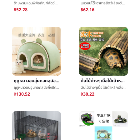
ข้ามพรมแดนพิพิธภัณฑ์สัตว์น้ำซุปเปอร์การดูดแรงแม่เหล็กแปรงถูพิพิธภัณฑ์สัตว์น้ำพิพิธภัณฑ์สัตว์น้ำแก้วยกเว้นตะไคร่น้ำที่ถูกระงับคู่สะอาดแม่เหล็กแปรง
แมวบนโต๊ะอาหารสัตว์เลี้ยงขันป้องกันคอต่อต้านรั่วไหลอาหารเหล็กกล้าไร้สนิมดับเบิลขันแมวสุนัขบนโต๊ะอาหารดับเบิลขันสัตว์เลี้ยงบทความขายส่ง
฿52.28
฿62.16
ฤดูหนาวอบอุ่นคอกสุนัขกึ่งปิดมีหลายเสียครอบครัวแมวรังขนาดเล็กและขนาดกลางสุนัขเท็ดดี้ประเทศมองโกเลียสุนัขบ้านเสียç©รัง
ต้นไม้ต่างๆเนื้อไม้เต้าหลีกเลี่ยงรูระเบียงหลีกเลี่ยงเฝ้าพระราชวังรูç©´การให้อาหารกล่องภูมิทัศน์
ฤดูหนาวอบอุ่นคอกสุนัขกึ่งปิดมีหลายเสียครอบครัวแมวรังขนาดเล็กและขนาดกลางสุนัขเท็ดดี้ประเทศมองโกเลียสุนัขบ้านเสียç©รัง
ต้นไม้ต่างๆเนื้อไม้เต้าหลีกเลี่ยงรูระเบียงหลีกเลี่ยงเฝ้าพระราชวังรูç©´การให้อาหารกล่องภูมิทัศน์
฿130.52
฿30.22