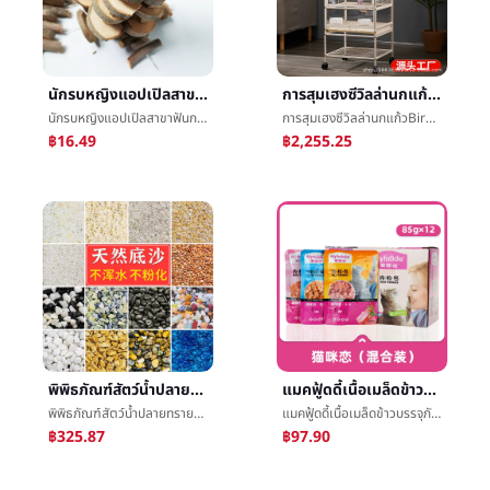
นักรบหญิงแอปเปิลสาขาฟันกรามเชือกกัดเชือกเพื่อนบ้านTotoroของฉันแฮมสเตอร์วัตคินส์แบกฟันกรามของเล่นกระต่ายกัดกัดแอปเปิลเนื้อไม้
การสุมเฮงซีวิลล่านกแก้วBirdcageพระภิกษุเล็กๆน้อยๆดวงอาทิตย์ซวนเฟิงทุ่มเทต่อต้านสาดครัวเรือนภูมิประเทศBirdcageใหญ่
นักรบหญิงแอปเปิลสาขาฟันกรามเชือกกัดเชือกเพื่อนบ้านTotoroของฉันแฮมสเตอร์วัตคินส์แบกฟันกรามของเล่นกระต่ายกัดกัดแอปเปิลเนื้อไม้
การสุมเฮงซีวิลล่านกแก้วBirdcageพระภิกษุเล็กๆน้อยๆดวงอาทิตย์ซวนเฟิงทุ่มเทต่อต้านสาดครัวเรือนภูมิประเทศBirdcageใหญ่
฿16.49
฿2,255.25
พิพิธภัณฑ์สัตว์น้ำปลายทรายขาวก้อนกรวดสีหินพิพิธภัณฑ์สัตว์น้ำภูมิทัศน์ปลายทรายç½ทรายสีน้ำเงินทรายYuhuaเต่าหินภาษีมูลค่าเพิ่ม
แมคฟู้ดดี้เนื้อเมล็ดข้าวบรรจุภัณฑ์85g12ถุงแมวขนมขบเคี้ยวอาหารการกินเพิ่มขึ้นไขมันยอดเยี่ยมแมวเปียกเมล็ดข้าวกองทุนความรักแมวดอง
พิพิธภัณฑ์สัตว์น้ำปลายทรายขาวก้อนกรวดสีหินพิพิธภัณฑ์สัตว์น้ำภูมิทัศน์ปลายทรายç½ทรายสีน้ำเงินทรายYuhuaเต่าหินภาษีมูลค่าเพิ่ม
แมคฟู้ดดี้เนื้อเมล็ดข้าวบรรจุภัณฑ์85g12ถุงแมวขนมขบเคี้ยวอาหารการกินเพิ่มขึ้นไขมันยอดเยี่ยมแมวเปียกเมล็ดข้าวกองทุนความรักแมวดอง
฿325.87
฿97.90