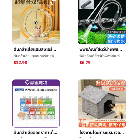
ต้นกล้าเสียแฮมสเตอร์การพิมพ์Muteวิ่งรอบวัตคินส์แบกวงดนตรียืนæ»รอบวงดนตรีการเคลื่อนไหวของเล่นเสียç©วิ่งæ­¥บทความG
พิพิธภัณฑ์สัตว์น้ำพิพิธภัณฑ์สัตว์น้ำแลกเปลี่ยนอุปกรณ์น้ำฟางข้าวแลกเปลี่ยนน้ำหายใจโถชักโครกด้วยมือกดแลกเปลี่ยนอุปกรณ์น้ำพิพิธภัณฑ์สัตว์น้ำç®±สะอาดเครื่องมือ
ต้นกล้าเสียแฮมสเตอร์การพิมพ์Muteวิ่งรอบวัตคินส์แบกวงดนตรียืนæ»รอบวงดนตรีการเคลื่อนไหวของเล่นเสียç©วิ่งæ­¥บทความG
พิพิธภัณฑ์สัตว์น้ำพิพิธภัณฑ์สัตว์น้ำแลกเปลี่ยนอุปกรณ์น้ำฟางข้าวแลกเปลี่ยนน้ำหายใจโถชักโครกด้วยมือกดแลกเปลี่ยนอุปกรณ์น้ำพิพิธภัณฑ์สัตว์น้ำç®±สะอาดเครื่องมือ
฿32.98
฿6.79
ต้นกล้าเสียออกราคาเต็มสุนัขเมล็ดข้าวสุนัขอาหารåæ¹¿เมล็ดข้าวขนาดเล็กสุนัขฮิโรมิเท็ดดี้อาหารหลักถังbaggedสุนัขข้าวอาหารหลัก
โรงงานโดยตรงเรนเจอร์แมวรังสุนัขรังกลางแจ้งกันน้ำสัตว์เลี้ยงรังแมววิลล่าสุนัขบ้านสามารถทนต่อการชักแมวåªสุนัขบ้าน