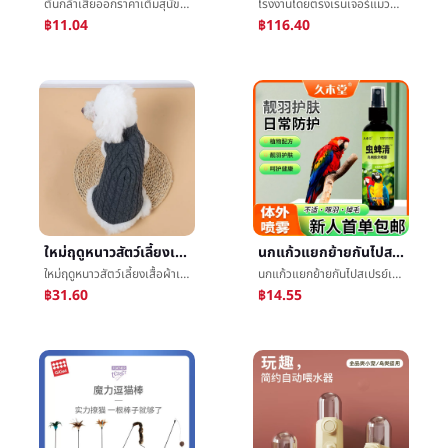
ต้นกล้าเสียออกราคาเต็มสุนัขเมล็ดข้าวสุนัขอาหารåæ¹¿เมล็ดข้าวขนาดเล็กสุนัขฮิโรมิเท็ดดี้อาหารหลักถังbaggedสุนัขข้าวอาหารหลัก
โรงงานโดยตรงเรนเจอร์แมวรังสุนัขรังกลางแจ้งกันน้ำสัตว์เลี้ยงรังแมววิลล่าสุนัขบ้านสามารถทนต่อการชักแมวåªสุนัขบ้าน
฿11.04
฿116.40
ใหม่ฤดูหนาวสัตว์เลี้ยงเสื้อผ้าเท็ดดี้บีแบกกองทุนเสื้อผ้าเสื้อถักข้ามพรมแดนLeisureอบอุ่นสุนัขสุนัขเสื้อผ้า
นกแก้วแยกย้ายกันไปสเปรย์เหาขนนกè¨นกใช้ในหลอดทดลองสเปรย์สเปรย์สุทธิไปกลิ่นแปลกๆนกเล็กชนิดหนึ่งนกใช้prebioticsแบคทีเรีย
ใหม่ฤดูหนาวสัตว์เลี้ยงเสื้อผ้าเท็ดดี้บีแบกกองทุนเสื้อผ้าเสื้อถักข้ามพรมแดนLeisureอบอุ่นสุนัขสุนัขเสื้อผ้า
นกแก้วแยกย้ายกันไปสเปรย์เหาขนนกè¨นกใช้ในหลอดทดลองสเปรย์สเปรย์สุทธิไปกลิ่นแปลกๆนกเล็กชนิดหนึ่งนกใช้prebioticsแบคทีเรีย
฿31.60
฿14.55