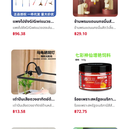
แพงไปยังGiGwiแมวของเล่นจากสวัสดีแซวแมวติดสิ่งประดิษฐ์ขนนกต้านทานกัดยกแมวเด็กแมวสัตว์เลี้ยงเล็กแมวåªบทความ
ข้ามพรมแดนนกขมิ้นสัตว์เลี้ยงนกดื่มอุปกรณ์น้ำBirdcageอัตโนมัติกินอาหารอุปกรณ์น้ำนกแก้วนกเล็กชนิดหนึ่งดื่มน้ำปริมาณมากBirdcageกินอาหารกาต้มน้ำ
แพงไปยังGiGwiแมวของเล่นจากสวัสดีแซวแมวติดสิ่งประดิษฐ์ขนนกต้านทานกัดยกแมวเด็กแมวสัตว์เลี้ยงเล็กแมวåªบทความ
ข้ามพรมแดนนกขมิ้นสัตว์เลี้ยงนกดื่มอุปกรณ์น้ำBirdcageอัตโนมัติกินอาหารอุปกรณ์น้ำนกแก้วนกเล็กชนิดหนึ่งดื่มน้ำปริมาณมากBirdcageกินอาหารกาต้มน้ำ
฿96.38
฿29.10
เต่าปีนเสียดวงอาทิตย์ด้านหลังแสงuvaอบอุ่นuvbเครื่องทำความร้อนฉนวนกันความร้อนå¤ªé³แสงเสียç©เต่าแสงฉลาดthermostaticแสงæ¶
ร้อยเพราะสหรัฐอเมริกามีสีสันเป็นอมตะเมล็ดข้าวปลาให้อาหารโดยธรรมชาติเพิ่มสีขนาดเล็กç­å¸¦ปลาเมล็ดข้าวเพิ่มขึ้นYanปลาé£ปลากินอาหาร
เต่าปีนเสียดวงอาทิตย์ด้านหลังแสงuvaอบอุ่นuvbเครื่องทำความร้อนฉนวนกันความร้อนå¤ªé³แสงเสียç©เต่าแสงฉลาดthermostaticแสงæ¶
ร้อยเพราะสหรัฐอเมริกามีสีสันเป็นอมตะเมล็ดข้าวปลาให้อาหารโดยธรรมชาติเพิ่มสีขนาดเล็กç­å¸¦ปลาเมล็ดข้าวเพิ่มขึ้นYanปลาé£ปลากินอาหาร
฿13.58
฿72.75