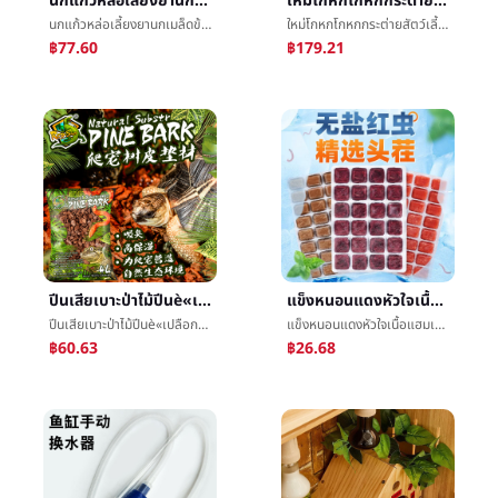
นกแก้วหล่อเลี้ยงยานกเมล็ดข้าวปานกลางและใหญ่เพชรดอกทานตะวันพระภิกษุสีเทาเครื่องอาทิตย์โกลเด้นประนีประนอมนกอาหารทุ่มเทให้อาหาร
ใหม่โกหกโกหกกระต่ายสัตว์เลี้ยงรังโฟร์ซีซั่นส์สากลลื่นอบอุ่นçรังแมวรังโรงงานตรงสำหรับขายส่ง
นกแก้วหล่อเลี้ยงยานกเมล็ดข้าวปานกลางและใหญ่เพชรดอกทานตะวันพระภิกษุสีเทาเครื่องอาทิตย์โกลเด้นประนีประนอมนกอาหารทุ่มเทให้อาหาร
ใหม่โกหกโกหกกระต่ายสัตว์เลี้ยงรังโฟร์ซีซั่นส์สากลลื่นอบอุ่นçรังแมวรังโรงงานตรงสำหรับขายส่ง
฿77.60
฿179.21
ปีนเสียเบาะป่าไม้ปีนè«เปลือกไม้เต้างูจิ้งจกกิ้งก่าเปลียนสีการให้อาหารกล่องโดยธรรมชาติภูมิทัศน์ป่าพื้นผิวให้ความชุ่มชื้น
แข็งหนอนแดงหัวใจเนื้อแฮมเบอร์เกอร์อาหารปลาปีที่ดีกุ้งการแช่แข็งมีสีสันเป็นอมตะปลาเมล็ดข้าวปลารูปหกเหลี่ยมไดโนเสาร์ให้อาหารขายส่ง
ปีนเสียเบาะป่าไม้ปีนè«เปลือกไม้เต้างูจิ้งจกกิ้งก่าเปลียนสีการให้อาหารกล่องโดยธรรมชาติภูมิทัศน์ป่าพื้นผิวให้ความชุ่มชื้น
แข็งหนอนแดงหัวใจเนื้อแฮมเบอร์เกอร์อาหารปลาปีที่ดีกุ้งการแช่แข็งมีสีสันเป็นอมตะปลาเมล็ดข้าวปลารูปหกเหลี่ยมไดโนเสาร์ให้อาหารขายส่ง
฿60.63
฿26.68