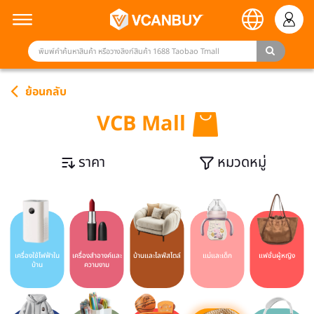
ย้อนกลับ
VCB Mall
ราคา
หมวดหมู่
เครื่องใช้ไฟฟ้าใน
เครื่องสำอางค์และ
บ้านและไลฟ์สไตล์
แม่และเด็ก
แฟชั่นผู้หญิง
บ้าน
ความงาม