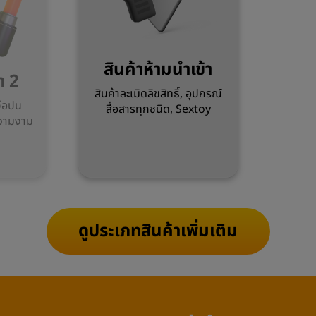
สินค้าห้ามนำเข้า
า 2
สินค้าละเมิดลิขสิทธิ์, อุปกรณ์
จือปน
สื่อสารทุกชนิด, Sextoy
ความงาม
ดูประเภทสินค้าเพิ่มเติม