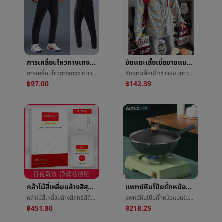
การเคลื่อนไหวกางเกงขายาวชายฟิตเนสการอบรมผ้าไหมน้ำแข็งฤดูร้อนบางย่อหน้าความเร็วแห้งLeisureกำเท้าการผลักเบาๆกีฬาดิบทอกางเกง
ขัดแตะเสื้อเชิ้ตชายแขนยาวฤดูใบไม้ผลิและฤดูร้อนใหม่ท่าเรือลมRetroสูงถนนinsน้ำขึ้นน้ำลงการ์ดLeisureหลวมเสื้อเชิ้ตเสื้อโค้ท
การเคลื่อนไหวกางเกงขายาวชายฟิตเนสการอบรมผ้าไหมน้ำแข็งฤดูร้อนบางย่อหน้าความเร็วแห้งLeisureกำเท้าการผลักเบาๆกีฬาดิบทอกางเกง
ขัดแตะเสื้อเชิ้ตชายแขนยาวฤดูใบไม้ผลิและฤดูร้อนใหม่ท่าเรือลมRetroสูงถนนinsน้ำขึ้นน้ำลงการ์ดLeisureหลวมเสื้อเชิ้ตเสื้อโค้ท
฿97.00
฿142.39
กล้าไม้สี่เหลี่ยมล้างสีสุทธิสีสิวแปะกล้าไม้เขี้ยวสีเขียวสีสิวแปะความงามเอกลักษณ์ร้านค้ากำจัดดาษปิดสิว
แพทย์หินโป๊ยกั๊กหม้อแบนไม่ติดทอดหม้อทอดกะทะทอดหนึ่งหม้อทอดèหม้อไม่ติดหม้อéหม้อไม่ข่อ
กล้าไม้สี่เหลี่ยมล้างสีสุทธิสีสิวแปะกล้าไม้เขี้ยวสีเขียวสีสิวแปะความงามเอกลักษณ์ร้านค้ากำจัดดาษปิดสิว
แพทย์หินโป๊ยกั๊กหม้อแบนไม่ติดทอดหม้อทอดกะทะทอดหนึ่งหม้อทอดèหม้อไม่ติดหม้อéหม้อไม่ข่อ
฿451.80
฿218.25