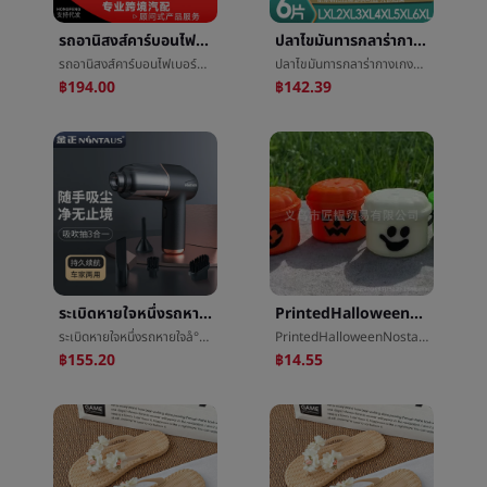
รถอานิสงส์คาร์บอนไฟเบอร์แสงหางคอวงดนตรีอุณหภูมิLEDแสงอานิสงส์รถท่อไอเสียต้องเปิดหางคอ
ปลาไขมันทารกลาร่ากางเกง5XLใหญ่หายใจจำนวนçº¸ปัสสาวะกางเกงXXXXLใหญ่รหัสปัสสาวะไม่เปียกสำหรับการใช้ในยามค่ำอุปกรณ์ทดลองใช้
รถอานิสงส์คาร์บอนไฟเบอร์แสงหางคอวงดนตรีอุณหภูมิLEDแสงอานิสงส์รถท่อไอเสียต้องเปิดหางคอ
ปลาไขมันทารกลาร่ากางเกง5XLใหญ่หายใจจำนวนçº¸ปัสสาวะกางเกงXXXXLใหญ่รหัสปัสสาวะไม่เปียกสำหรับการใช้ในยามค่ำอุปกรณ์ทดลองใช้
฿194.00
฿142.39
ระเบิดหายใจหนึ่งรถหายใจå°å¨บ้านรถคู่มินิเครื่องดักฝุ่นใหญ่หายใจåไร้สายมือถือแบบพกพาหายใจå°å¨
PrintedHalloweenNostalgiaBucketsÂฟักทองบาร์เรลวันฮาโลวีนฟักทองลูกอมพิธี
ระเบิดหายใจหนึ่งรถหายใจå°å¨บ้านรถคู่มินิเครื่องดักฝุ่นใหญ่หายใจåไร้สายมือถือแบบพกพาหายใจå°å¨
PrintedHalloweenNostalgiaBucketsÂฟักทองบาร์เรลวันฮาโลวีนฟักทองลูกอมพิธี
฿155.20
฿14.55