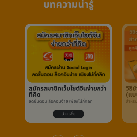
บทความน่ารู้
สมัครสมาชิกเว็บไซต์จีนง่ายกว่า
วิธ
ที่คิด
(แบ
ลดขั้นตอน ล็อคอินง่าย เพียงไม่กี่คลิก
สำหรั
อ่านเพิ่ม