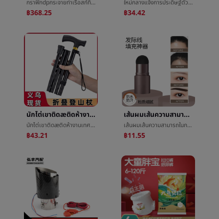
กราฟิกdpกระจายท่าเรือสก์ท็อปHDMIกระจายImplementDPนาทีสองเพิ่มขึ้นแสดงç¤ºImplementคอมพิวเตอร์ต่างแสดงนาทีจอภาพImplement
ใหม่กลางแจ้งการประดิษฐ์ตัวอักษรแขวนผ้าล้อมรอบเตาหลอมโลหะปรุงอาหารชาเครื่องประดับèæ¯ผ้าæ°ล้อมรอบความรู้สึกBBผ้าç½®การโฆษณาแผงลอยผ้าå¸
฿368.25
฿34.42
นักไต่เขาติดæติดห้างานเทศกาลชายและหญิงย่อหน้าการท่องเที่ยวพับย่อหน้าสั้นเกินขีดการต่อสู้ชายและหญิงยืดè°งานเทศกาลติดโดยการเดินเท้า
เส้นผมเส้นความสามารถในการซ่อมเงาผงแก้ไขการกรอกผมผงครีมใหม่สิ่งประดิษฐ์ปกการทำให้บริสุทธิ์สูงหน้าผากเงาปากกาหญิง
นักไต่เขาติดæติดห้างานเทศกาลชายและหญิงย่อหน้าการท่องเที่ยวพับย่อหน้าสั้นเกินขีดการต่อสู้ชายและหญิงยืดè°งานเทศกาลติดโดยการเดินเท้า
เส้นผมเส้นความสามารถในการซ่อมเงาผงแก้ไขการกรอกผมผงครีมใหม่สิ่งประดิษฐ์ปกการทำให้บริสุทธิ์สูงหน้าผากเงาปากกาหญิง
฿43.21
฿11.55