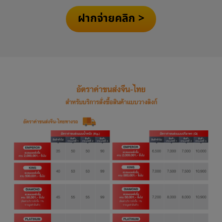
ฝากจ่ายคลิก >