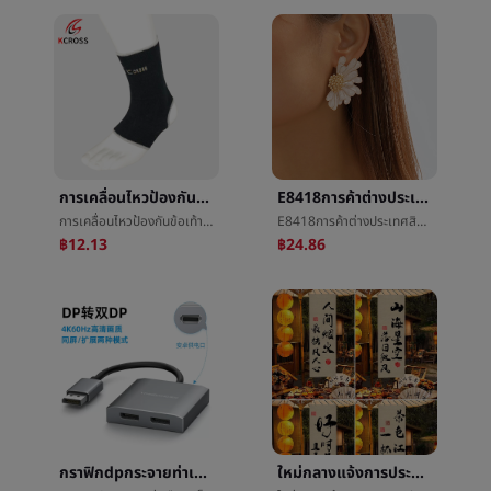
การเคลื่อนไหวป้องกันข้อเท้าการถักบาสเกตบอลนักไต่เขาแบดมินตันฟิตเนสé²ป้องกันป้องกันèข้อเท้าข้อเท้าแพลงชายและหญิงในนามของ
E8418การค้าต่างประเทศสินค้าใหม่ต่างหูยุโรปRetroโลหะผสมดอกไม้ต่างหูหญิงอารมณ์เส้นดอกไม้ต่างหู
การเคลื่อนไหวป้องกันข้อเท้าการถักบาสเกตบอลนักไต่เขาแบดมินตันฟิตเนสé²ป้องกันป้องกันèข้อเท้าข้อเท้าแพลงชายและหญิงในนามของ
E8418การค้าต่างประเทศสินค้าใหม่ต่างหูยุโรปRetroโลหะผสมดอกไม้ต่างหูหญิงอารมณ์เส้นดอกไม้ต่างหู
฿12.13
฿24.86
กราฟิกdpกระจายท่าเรือสก์ท็อปHDMIกระจายImplementDPนาทีสองเพิ่มขึ้นแสดงç¤ºImplementคอมพิวเตอร์ต่างแสดงนาทีจอภาพImplement
ใหม่กลางแจ้งการประดิษฐ์ตัวอักษรแขวนผ้าล้อมรอบเตาหลอมโลหะปรุงอาหารชาเครื่องประดับèæ¯ผ้าæ°ล้อมรอบความรู้สึกBBผ้าç½®การโฆษณาแผงลอยผ้าå¸