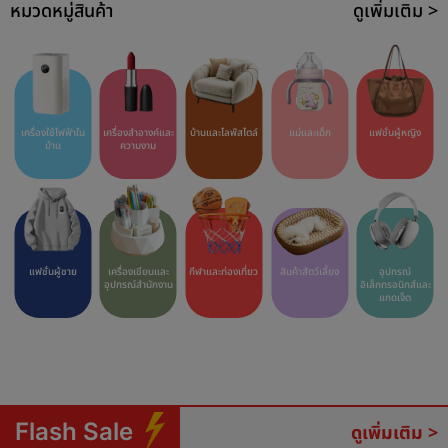
หมวดหมู่สินค้า
ดูเพิ่มเติม >
เครื่องใช้ไฟฟ้าใน
เครื่องสำอางค์และ
บ้านและไลฟ์สไตล์
แม่และเด็ก
แฟชั่นผู้หญิง
บ้าน
ความงาม
แฟชั่นผู้ชาย
เครื่องเขียนและ
กีฬาและท่องเที่ยว
สินค้าสัตว์เลี้ยง
อุปกรณ์
อุปกรณ์สำนักงาน
อิเล็กทรอนิกส์และ
แกดเจ็ต
Flash Sale
ดูเพิ่มเติม >