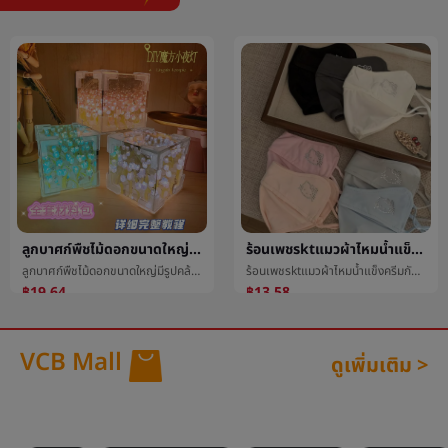
ลูกบาศก์พืชไม้ดอกขนาดใหญ่มีรูปคล้ายถ้วยหรือระฆังเทียนจุดนอนหรือโคมสำหรับจุดนอนDIYสีแดงหนังสือด้วยย่อหน้าลูกบาศก์เทียนจุดนอนหรือโคมสำหรับจุดนอนความคิดสร้างสรรค์ของขวัญลูกบาศก์เทียนจุดนอนหรือโคมสำหรับจุดนอน
ร้อนเพชรktแมวผ้าไหมน้ำแข็งครีมกันแดดระบายอากาศได้ดีป้องกันCanthusมาสก์หญิงฤดูร้อนสูงสีมูลค่าต่อต้านอัลตราไวโอเลตร่มเงาหน้ากาก
ลูกบาศก์พืชไม้ดอกขนาดใหญ่มีรูปคล้ายถ้วยหรือระฆังเทียนจุดนอนหรือโคมสำหรับจุดนอนDIYสีแดงหนังสือด้วยย่อหน้าลูกบาศก์เทียนจุดนอนหรือโคมสำหรับจุดนอนความคิดสร้างสรรค์ของขวัญลูกบาศก์เทียนจุดนอนหรือโคมสำหรับจุดนอน
ร้อนเพชรktแมวผ้าไหมน้ำแข็งครีมกันแดดระบายอากาศได้ดีป้องกันCanthusมาสก์หญิงฤดูร้อนสูงสีมูลค่าต่อต้านอัลตราไวโอเลตร่มเงาหน้ากาก
฿19.64
฿13.58
VCB Mall
ดูเพิ่มเติม >