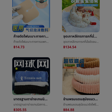
ก๊าซตัดโฟมเบาะทางการแพทย์ก๊าซç®¡ตัดå£เบาะก๊าซตัดใช้การเปิดการแต่งตัวฟองน้ำความแข็งแรงซึมซับก๊าซตัดพยาบาลนำมาใช้
จุดเกาหลีinsทารกที่นั่งอัดลมแบบพกพาเล็กโซฟาทารกต่อต้านตกที่นั่ง6เดือนเรียนนั่งอาบน้ำม้านั่ง
ก๊าซตัดโฟมเบาะทางการแพทย์ก๊าซç®¡ตัดå£เบาะก๊าซตัดใช้การเปิดการแต่งตัวฟองน้ำความแข็งแรงซึมซับก๊าซตัดพยาบาลนำมาใช้
จุดเกาหลีinsทารกที่นั่งอัดลมแบบพกพาเล็กโซฟาทารกต่อต้านตกที่นั่ง6เดือนเรียนนั่งอาบน้ำม้านั่ง
฿14.73
฿134.54
มาตรฐานตาข่ายเทนนิสการอบรมเกมอัพเกรดตาข่ายเทนนิสแบบพกพาถอดได้เทนนิสศูนย์สุทธิ
ข้ามพรมแดนสุนัขแมวรังโฟร์ซีซั่นส์สัตว์เลี้ยงรังเบาะสินค้าใหม่ฤดูหนาวอบอุ่นยาวกระต่ายผ้าพลัฌแมวรอบรังสุนัขåºเบาะเด็ก
มาตรฐานตาข่ายเทนนิสการอบรมเกมอัพเกรดตาข่ายเทนนิสแบบพกพาถอดได้เทนนิสศูนย์สุทธิ
ข้ามพรมแดนสุนัขแมวรังโฟร์ซีซั่นส์สัตว์เลี้ยงรังเบาะสินค้าใหม่ฤดูหนาวอบอุ่นยาวกระต่ายผ้าพลัฌแมวรอบรังสุนัขåºเบาะเด็ก
฿305.55
฿84.88