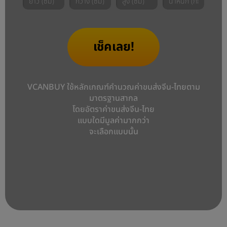
เช็คเลย!
VCANBUY ใช้หลักเกณฑ์คำนวณค่าขนส่งจีน-ไทยตาม
มาตรฐานสากล
โดยอัตราค่าขนส่งจีน-ไทย
แบบใดมีมูลค่ามากกว่า
จะเลือกแบบนั้น