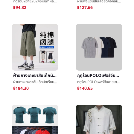
ฤดูร้อนผู้ชาย2024ใหม่เกาหลีเทรนด์ร้อยเอาผ้าใบน้ำขึ้นน้ำลงรองเท้าLeisureนักเรียนรองเท้ารองเท้าผ้าการเคลื่อนไหวสุทธิสีแดง
ฝ้ายพ่อแขนสั้นเสื้อยืดคอกลมชายครึ่งแขนเสื้อพ่อเฒ่าเสื้อยืดคอกลมคุณปู่จุดต่ำสุดในสูงอายุแจ็คเก็ตผู้มีอายุชายå£«ฤดูร้อน
฿94.32
฿127.66
ฝ้ายกางเกงขาสั้นเด็กนักเรียนฤดูร้อนข้างนอกสวมใส่ตรงหลอดการขับรถกางเกงชายน้ำขึ้นน้ำลงการ์ดบางย่อหน้าCozyหลวมในกางเกง
ฤดูร้อนPOLOเฟอร์จีนชายเกาหลีฉบับที่ตีพิมพ์บางปกบริสุทธิ์Leisureบางย่อหน้าครึ่งแขนเสื้อเทรนด์เป๋การถักแจ็คเก็ตtเสื้อเชิ้ต
ฝ้ายกางเกงขาสั้นเด็กนักเรียนฤดูร้อนข้างนอกสวมใส่ตรงหลอดการขับรถกางเกงชายน้ำขึ้นน้ำลงการ์ดบางย่อหน้าCozyหลวมในกางเกง
ฤดูร้อนPOLOเฟอร์จีนชายเกาหลีฉบับที่ตีพิมพ์บางปกบริสุทธิ์Leisureบางย่อหน้าครึ่งแขนเสื้อเทรนด์เป๋การถักแจ็คเก็ตtเสื้อเชิ้ต
฿184.30
฿140.65