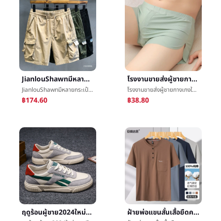
JianlouShawnมีหลายกระเป๋าเสื้อการขับรถกางเกงขาสั้นชายอเมริกันRetroหลวมความยืดหยุ่นห้านาทีกางเกงในกางเกงฤดูร้อน
โรงงานขายส่งผู้ชายกางเกงในผ้าไหมน้ำแข็งลูกศรกางเกงชายหลวมใหญ่รหัสระบายอากาศได้ดีCozyบ้านç­กางเกงคนหนุ่มสาวฤดูร้อน
JianlouShawnมีหลายกระเป๋าเสื้อการขับรถกางเกงขาสั้นชายอเมริกันRetroหลวมความยืดหยุ่นห้านาทีกางเกงในกางเกงฤดูร้อน
โรงงานขายส่งผู้ชายกางเกงในผ้าไหมน้ำแข็งลูกศรกางเกงชายหลวมใหญ่รหัสระบายอากาศได้ดีCozyบ้านç­กางเกงคนหนุ่มสาวฤดูร้อน
฿174.60
฿38.80
ฤดูร้อนผู้ชาย2024ใหม่เกาหลีเทรนด์ร้อยเอาผ้าใบน้ำขึ้นน้ำลงรองเท้าLeisureนักเรียนรองเท้ารองเท้าผ้าการเคลื่อนไหวสุทธิสีแดง
ฝ้ายพ่อแขนสั้นเสื้อยืดคอกลมชายครึ่งแขนเสื้อพ่อเฒ่าเสื้อยืดคอกลมคุณปู่จุดต่ำสุดในสูงอายุแจ็คเก็ตผู้มีอายุชายå£«ฤดูร้อน