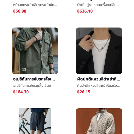
หน้าอกกระเป๋าเฉียงกระเป๋านักเรียนชายห่อน้ำขึ้นน้ำลงinsร้อยเอาโทรศัพท์เงินเล็กความจุชนกลุ่มน้อยขนาดเล็กออกแบบความรู้สึกกระเป๋าสะพายน้ำขึ้นน้ำลงการ์ด
ดั้งเดิมผู้ชายงานเครื่องเปลี่ยนกระแสไฟฟ้ากระเป๋าเป้สะพายหลังมัลติฟังก์ชั่usbการชาร์จไฟไหล่กระเป๋าเป้สะพายหลังสมุดบันทึกกระเป๋าคอมพิวเตอร์กำหนด
฿56.98
฿636.10
อเมริกันการขับรถเสื้อเชิ้ตชายRetroใหญ่รหัสเสื้อเชิ้ตชายบวกไขมันบวกใหญ่หลวมLeisureแขนยาวเสื้อโค้ทชายè£น้ำขึ้นน้ำลง
ผิดปกติแหวนสีดำเย้าหินสร้อยคอชายน้ำขึ้นน้ำลงชนกลุ่มน้อยขนาดเล็กออกแบบความรู้สึกสูงคนรักเหล็กไทเทเนียมกระดูกไหปลาร้าโซ่การแข่งขันอุปกรณ์หญิง
อเมริกันการขับรถเสื้อเชิ้ตชายRetroใหญ่รหัสเสื้อเชิ้ตชายบวกไขมันบวกใหญ่หลวมLeisureแขนยาวเสื้อโค้ทชายè£น้ำขึ้นน้ำลง
ผิดปกติแหวนสีดำเย้าหินสร้อยคอชายน้ำขึ้นน้ำลงชนกลุ่มน้อยขนาดเล็กออกแบบความรู้สึกสูงคนรักเหล็กไทเทเนียมกระดูกไหปลาร้าโซ่การแข่งขันอุปกรณ์หญิง
฿184.30
฿26.15