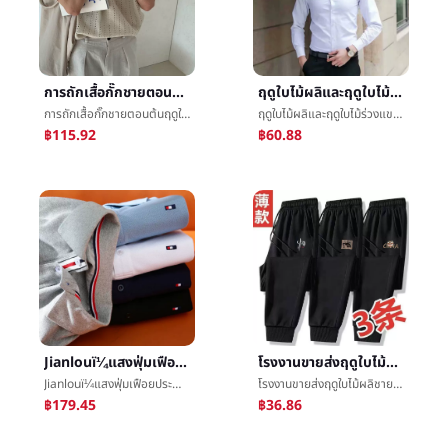
การถักเสื้อกั๊กชายตอนต้นฤดูใบไม้ร่วงใหม่เกาหลีฉบับที่ตีพิมพ์เทรนด์หลวมเสื้อกันหนาวเสื้อกั๊กบุคลิกภาพร้อยเอาข้างนอกเอาinsแจ็คเก็ต
ฤดูใบไม้ผลิและฤดูใบไม้ร่วงแขนยาวขาวเสื้อเชิ้ตชายเกาหลีฉบับที่ตีพิมพ์บางเสื้อเชิ้ตอาชีพนิ้วเสื้องานแต่งตัวการงเกงทำงานหลวมๆออกเรือนการแต่งกายอย่างเป็นทางการ
การถักเสื้อกั๊กชายตอนต้นฤดูใบไม้ร่วงใหม่เกาหลีฉบับที่ตีพิมพ์เทรนด์หลวมเสื้อกันหนาวเสื้อกั๊กบุคลิกภาพร้อยเอาข้างนอกเอาinsแจ็คเก็ต
ฤดูใบไม้ผลิและฤดูใบไม้ร่วงแขนยาวขาวเสื้อเชิ้ตชายเกาหลีฉบับที่ตีพิมพ์บางเสื้อเชิ้ตอาชีพนิ้วเสื้องานแต่งตัวการงเกงทำงานหลวมๆออกเรือนการแต่งกายอย่างเป็นทางการ
฿115.92
฿60.88
Jianlouï¼แสงฟุ่มเฟือยประคำพื้นดินฝ้ายความประณีตเย็บปักถักร้อยผู้ชายปกแขนสั้นเสื้อยืดคอกลมงานLeisureแขนสั้นPOLOเสื้อ
โรงงานขายส่งฤดูใบไม้ผลิชายกางเกงหลวมการเคลื่อนไหวกางเกงขายาวบางย่อหน้าระบายอากาศได้ดีน้ำขึ้นน้ำลงการ์ดLeisureใหญ่รหัสกำเท้าสูงวางระเบิดกางเกง
Jianlouï¼แสงฟุ่มเฟือยประคำพื้นดินฝ้ายความประณีตเย็บปักถักร้อยผู้ชายปกแขนสั้นเสื้อยืดคอกลมงานLeisureแขนสั้นPOLOเสื้อ
โรงงานขายส่งฤดูใบไม้ผลิชายกางเกงหลวมการเคลื่อนไหวกางเกงขายาวบางย่อหน้าระบายอากาศได้ดีน้ำขึ้นน้ำลงการ์ดLeisureใหญ่รหัสกำเท้าสูงวางระเบิดกางเกง
฿179.45
฿36.86