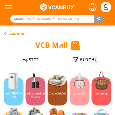
ย้อนกลับ
VCB Mall
ราคา
หมวดหมู่
เครื่องใช้ไฟฟ้าใน
เครื่องสำอางค์และ
บ้านและไลฟ์สไตล์
แม่และเด็ก
แฟชั่นผู้หญิง
บ้าน
ความงาม