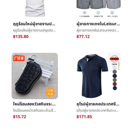
ฤดูร้อนใหม่ผู้ชายงานปกpoloเสื้อเทรนด์แจ็คเก็ตดิจิตอลการพิมพ์ยุโรปรหัสแขนสั้นผู้ชาย
ผู้ชายกางเกงในLeisureหลวมบ้านกางเกงขัดแตะç­กางเกงฝ้ายลูกศรกางเกงญี่ปุ่นæ²æ»©กางเกงระบายอากาศได้ดีCozy
ฤดูร้อนใหม่ผู้ชายงานปกpoloเสื้อเทรนด์แจ็คเก็ตดิจิตอลการพิมพ์ยุโรปรหัสแขนสั้นผู้ชาย
ผู้ชายกางเกงในLeisureหลวมบ้านกางเกงขัดแตะç­กางเกงฝ้ายลูกศรกางเกงญี่ปุ่นæ²æ»©กางเกงระบายอากาศได้ดีCozy
฿135.80
฿77.12
ใหม่ร้อนสองวัวสกินจระเข้เมล็ดข้าวหนังแท้รถกระเป๋าสตางค์สามารถคริสตัลจารึกเจาะกระเป๋าสตางค์มัลติฟังก์ชั่
ยุโรปผู้ชายคอประเทศจีนตะแกรงสามีคลาสสิกกลางแจ้งแขนสั้นเฮนรี่เสื้อแจ็คเก็ตข้ามพรมแดนการค้าต่างประเทศแทรกไหล่รากฐานเสื้อยืดคอกลม
ใหม่ร้อนสองวัวสกินจระเข้เมล็ดข้าวหนังแท้รถกระเป๋าสตางค์สามารถคริสตัลจารึกเจาะกระเป๋าสตางค์มัลติฟังก์ชั่
ยุโรปผู้ชายคอประเทศจีนตะแกรงสามีคลาสสิกกลางแจ้งแขนสั้นเฮนรี่เสื้อแจ็คเก็ตข้ามพรมแดนการค้าต่างประเทศแทรกไหล่รากฐานเสื้อยืดคอกลม
฿15.72
฿171.85