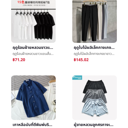
ฤดูร้อนฝ้ายหลวมขาวแขนสั้นเสื้อยืดคอกลมชายชายå¥³ด้วยย่อหน้าเฮฟวี่เวทไม่ตลอดคอบริสุทธิ์จุดต่ำสุดเสื้อขายส่ง
ฤดูใบไม้ผลิเล็กกางเกงขายาวฤดูใบไม้ผลิบริสุทธิ์เสี้ยมเก้านาทีกางเกงขายาวผู้ชายอังกฤษDPบางเล็กèกางเกงLeisureกางเกงå­
ฤดูร้อนฝ้ายหลวมขาวแขนสั้นเสื้อยืดคอกลมชายชายå¥³ด้วยย่อหน้าเฮฟวี่เวทไม่ตลอดคอบริสุทธิ์จุดต่ำสุดเสื้อขายส่ง
ฤดูใบไม้ผลิเล็กกางเกงขายาวฤดูใบไม้ผลิบริสุทธิ์เสี้ยมเก้านาทีกางเกงขายาวผู้ชายอังกฤษDPบางเล็กèกางเกงLeisureกางเกงå­
฿71.20
฿145.02
เกาหลีฉบับที่ตีพิมพ์บริสุทธิ์แขนสั้นเสื้อเชิ้ตฟอร์ดการปั่นด้ายฤดูร้อนคนหนุ่มสาวแฟชั่นผู้ชายเทรนด์นักเรียนหาดทรายLeisureแจ็คเก็ต
ผู้ชายหลวมลูกศรกางเกงเป็นกิริยาช่วยฝ้ายç­กางเกงเด็กนักเรียนกางเกงå¤´Cozyจุ๊บผิวระบายอากาศได้ดีบ้านç¡กางเกงใหญ่รหัส