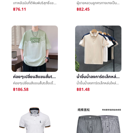
เกาหลีฉบับที่ตีพิมพ์บริสุทธิ์แขนสั้นเสื้อเชิ้ตฟอร์ดการปั่นด้ายฤดูร้อนคนหนุ่มสาวแฟชั่นผู้ชายเทรนด์นักเรียนหาดทรายLeisureแจ็คเก็ต
ผู้ชายหลวมลูกศรกางเกงเป็นกิริยาช่วยฝ้ายç­กางเกงเด็กนักเรียนกางเกงå¤´Cozyจุ๊บผิวระบายอากาศได้ดีบ้านç¡กางเกงใหญ่รหัส
฿76.11
฿82.45
ค่อยๆเปลี่ยนสีแขนสั้นtเสื้อเชิ้ตชายฤดูร้อน2025ใหม่เย็นความรู้สึกหลวมครึ่งแขนเสื้อTä½เสื้อเชิ้ตน้ำขึ้นน้ำลงการ์ดคอLeisureแจ็คเก็ต
น้ำขึ้นน้ำลงการ์ดเล็กหล่นไหล่ตีสีสะกดสีปกPoloเสื้อชายน้ำขึ้นน้ำลงการ์ดปีที่ผ่านมาใหม่ชายå£«แขนสั้นบางมีปลอกคอtเสื้อเชิ้ต
ค่อยๆเปลี่ยนสีแขนสั้นtเสื้อเชิ้ตชายฤดูร้อน2025ใหม่เย็นความรู้สึกหลวมครึ่งแขนเสื้อTä½เสื้อเชิ้ตน้ำขึ้นน้ำลงการ์ดคอLeisureแจ็คเก็ต
น้ำขึ้นน้ำลงการ์ดเล็กหล่นไหล่ตีสีสะกดสีปกPoloเสื้อชายน้ำขึ้นน้ำลงการ์ดปีที่ผ่านมาใหม่ชายå£«แขนสั้นบางมีปลอกคอtเสื้อเชิ้ต
฿186.58
฿81.48