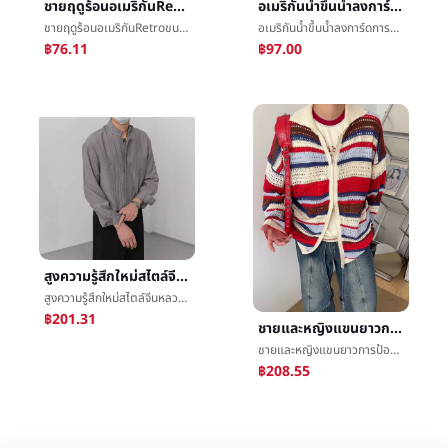
ชายฤดูร้อนอเมริกันRetroขนมชนิดหนึ่งตะแกรงแขนสั้นtเสื้อเชิ้ตเฮฟวี่เวทบริสุทธิ์ใหญ่รหัสระบายอากาศได้ดีน้ำขึ้นน้ำลงการ์ดหลวมLeisureครึ่งแขนเสื้อ
อเมริกันน้ำขึ้นน้ำลงการ์ดการขับรถกางเกงขาสั้นผู้ชายฤดูร้อนสูงเอววัยรุ่นกางเกงLeisureTieDye-ใหญ่กระเป๋าเสื้อห้านาทีกางเกงขี่ม้า
ชายฤดูร้อนอเมริกันRetroขนมชนิดหนึ่งตะแกรงแขนสั้นtเสื้อเชิ้ตเฮฟวี่เวทบริสุทธิ์ใหญ่รหัสระบายอากาศได้ดีน้ำขึ้นน้ำลงการ์ดหลวมLeisureครึ่งแขนเสื้อ
อเมริกันน้ำขึ้นน้ำลงการ์ดการขับรถกางเกงขาสั้นผู้ชายฤดูร้อนสูงเอววัยรุ่นกางเกงLeisureTieDye-ใหญ่กระเป๋าเสื้อห้านาทีกางเกงขี่ม้า
฿76.11
฿97.00
สูงความรู้สึกใหม่สไตล์จีนหลวมแขนยาวปลอกคอเสื้อเชิ้ตชายฤดูใบไม้ผลิฤดูหนาวบางแจ็คเก็ตเทรนด์Leisureผ้าลินินเสื้อเชิ้ต
สูงความรู้สึกใหม่สไตล์จีนหลวมแขนยาวปลอกคอเสื้อเชิ้ตชายฤดูใบไม้ผลิฤดูหนาวบางแจ็คเก็ตเทรนด์Leisureผ้าลินินเสื้อเชิ้ต
฿201.31
ชายและหญิงแขนยาวการป้องกันความเสี่ยงฤดูหนาวเสื้อถักLeisureวันแผนกอารมณ์หลวมชนิดคนหนุ่มสาวเป็นที่นิยมเสื้อกันหนาว2023ปก
ชายและหญิงแขนยาวการป้องกันความเสี่ยงฤดูหนาวเสื้อถักLeisureวันแผนกอารมณ์หลวมชนิดคนหนุ่มสาวเป็นที่นิยมเสื้อกันหนาว2023ปก
฿208.55