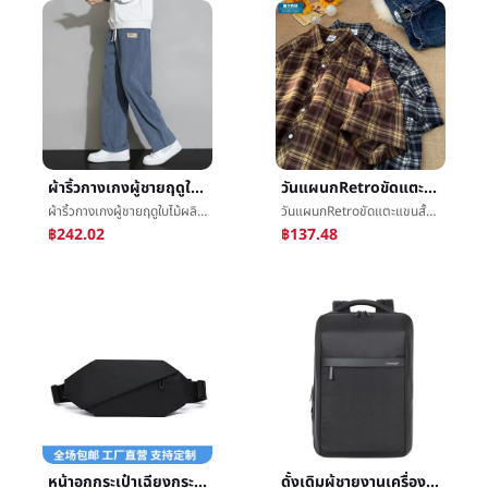
ผ้าริ้วกางเกงผู้ชายฤดูใบไม้ผลิDongkuanน้ำขึ้นน้ำลงการ์ดเสียกำลังใจความรู้สึกกางเกงลำลองเด็กนักเรียนหลวมตรงหลอดการเคลื่อนไหวกว้างขากางเกงขายาว
วันแผนกRetroขัดแตะแขนสั้นเสื้อเชิ้ตชายหลวมLeisureครึ่งแขนเสื้อเสื้อเชิ้ตเสื้อโค้ทออกแบบความรู้สึกน้ำขึ้นน้ำลงการ์ดขัดแตะเสื้อเชิ้ต
ผ้าริ้วกางเกงผู้ชายฤดูใบไม้ผลิDongkuanน้ำขึ้นน้ำลงการ์ดเสียกำลังใจความรู้สึกกางเกงลำลองเด็กนักเรียนหลวมตรงหลอดการเคลื่อนไหวกว้างขากางเกงขายาว
วันแผนกRetroขัดแตะแขนสั้นเสื้อเชิ้ตชายหลวมLeisureครึ่งแขนเสื้อเสื้อเชิ้ตเสื้อโค้ทออกแบบความรู้สึกน้ำขึ้นน้ำลงการ์ดขัดแตะเสื้อเชิ้ต
฿242.02
฿137.48
หน้าอกกระเป๋าเฉียงกระเป๋านักเรียนชายห่อน้ำขึ้นน้ำลงinsร้อยเอาโทรศัพท์เงินเล็กความจุชนกลุ่มน้อยขนาดเล็กออกแบบความรู้สึกกระเป๋าสะพายน้ำขึ้นน้ำลงการ์ด
ดั้งเดิมผู้ชายงานเครื่องเปลี่ยนกระแสไฟฟ้ากระเป๋าเป้สะพายหลังมัลติฟังก์ชั่usbการชาร์จไฟไหล่กระเป๋าเป้สะพายหลังสมุดบันทึกกระเป๋าคอมพิวเตอร์กำหนด