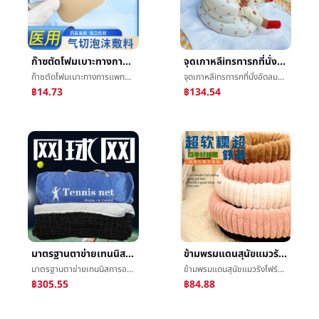
ก๊าซตัดโฟมเบาะทางการแพทย์ก๊าซç®¡ตัดå£เบาะก๊าซตัดใช้การเปิดการแต่งตัวฟองน้ำความแข็งแรงซึมซับก๊าซตัดพยาบาลนำมาใช้
จุดเกาหลีinsทารกที่นั่งอัดลมแบบพกพาเล็กโซฟาทารกต่อต้านตกที่นั่ง6เดือนเรียนนั่งอาบน้ำม้านั่ง
ก๊าซตัดโฟมเบาะทางการแพทย์ก๊าซç®¡ตัดå£เบาะก๊าซตัดใช้การเปิดการแต่งตัวฟองน้ำความแข็งแรงซึมซับก๊าซตัดพยาบาลนำมาใช้
จุดเกาหลีinsทารกที่นั่งอัดลมแบบพกพาเล็กโซฟาทารกต่อต้านตกที่นั่ง6เดือนเรียนนั่งอาบน้ำม้านั่ง
฿14.73
฿134.54
มาตรฐานตาข่ายเทนนิสการอบรมเกมอัพเกรดตาข่ายเทนนิสแบบพกพาถอดได้เทนนิสศูนย์สุทธิ
ข้ามพรมแดนสุนัขแมวรังโฟร์ซีซั่นส์สัตว์เลี้ยงรังเบาะสินค้าใหม่ฤดูหนาวอบอุ่นยาวกระต่ายผ้าพลัฌแมวรอบรังสุนัขåºเบาะเด็ก
มาตรฐานตาข่ายเทนนิสการอบรมเกมอัพเกรดตาข่ายเทนนิสแบบพกพาถอดได้เทนนิสศูนย์สุทธิ
ข้ามพรมแดนสุนัขแมวรังโฟร์ซีซั่นส์สัตว์เลี้ยงรังเบาะสินค้าใหม่ฤดูหนาวอบอุ่นยาวกระต่ายผ้าพลัฌแมวรอบรังสุนัขåºเบาะเด็ก
฿305.55
฿84.88