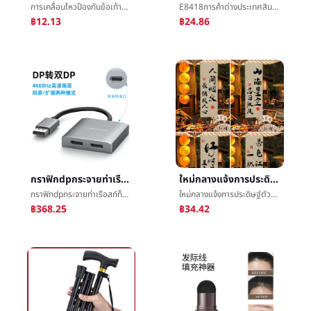
การเคลื่อนไหวป้องกันข้อเท้าการถักบาสเกตบอลนักไต่เขาแบดมินตันฟิตเนสé²ป้องกันป้องกันèข้อเท้าข้อเท้าแพลงชายและหญิงในนามของ
E8418การค้าต่างประเทศสินค้าใหม่ต่างหูยุโรปRetroโลหะผสมดอกไม้ต่างหูหญิงอารมณ์เส้นดอกไม้ต่างหู
฿12.13
฿24.86
กราฟิกdpกระจายท่าเรือสก์ท็อปHDMIกระจายImplementDPนาทีสองเพิ่มขึ้นแสดงç¤ºImplementคอมพิวเตอร์ต่างแสดงนาทีจอภาพImplement
ใหม่กลางแจ้งการประดิษฐ์ตัวอักษรแขวนผ้าล้อมรอบเตาหลอมโลหะปรุงอาหารชาเครื่องประดับèæ¯ผ้าæ°ล้อมรอบความรู้สึกBBผ้าç½®การโฆษณาแผงลอยผ้าå¸
กราฟิกdpกระจายท่าเรือสก์ท็อปHDMIกระจายImplementDPนาทีสองเพิ่มขึ้นแสดงç¤ºImplementคอมพิวเตอร์ต่างแสดงนาทีจอภาพImplement
ใหม่กลางแจ้งการประดิษฐ์ตัวอักษรแขวนผ้าล้อมรอบเตาหลอมโลหะปรุงอาหารชาเครื่องประดับèæ¯ผ้าæ°ล้อมรอบความรู้สึกBBผ้าç½®การโฆษณาแผงลอยผ้าå¸
฿368.25
฿34.42