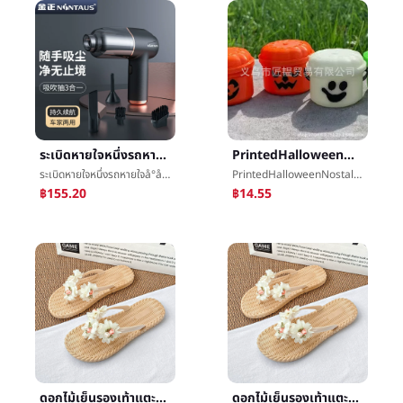
ระเบิดหายใจหนึ่งรถหายใจå°å¨บ้านรถคู่มินิเครื่องดักฝุ่นใหญ่หายใจåไร้สายมือถือแบบพกพาหายใจå°å¨
PrintedHalloweenNostalgiaBucketsÂฟักทองบาร์เรลวันฮาโลวีนฟักทองลูกอมพิธี
ระเบิดหายใจหนึ่งรถหายใจå°å¨บ้านรถคู่มินิเครื่องดักฝุ่นใหญ่หายใจåไร้สายมือถือแบบพกพาหายใจå°å¨
PrintedHalloweenNostalgiaBucketsÂฟักทองบาร์เรลวันฮาโลวีนฟักทองลูกอมพิธี
฿155.20
฿14.55
ดอกไม้เย็นรองเท้าแตะหญิงฤดูร้อนข้างนอกสวมใส่แบนสามารถเปียกน้ำริมทะเลรูปแฉกแนวตั้งลากการแข่งขันกระโปรงโพซี่ย์Miaรองเท้าแตะ
ดอกไม้เย็นรองเท้าแตะหญิงฤดูร้อนข้างนอกสวมใส่แบนสามารถเปียกน้ำริมทะเลรูปแฉกแนวตั้งลากการแข่งขันกระโปรงโพซี่ย์Miaรองเท้าแตะ