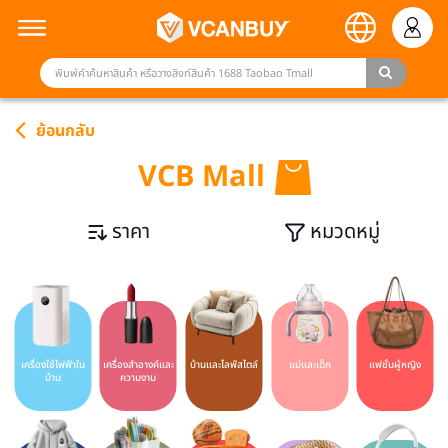
ย้อนกลับ
VCB Mall
ราคา
หมวดหมู่
เครื่องใช้ไฟฟ้าใน
เครื่องสำอางค์และ
บ้านและไลฟ์สไตล์
แม่และเด็ก
แฟชั่นผู้หญิง
บ้าน
ความงาม