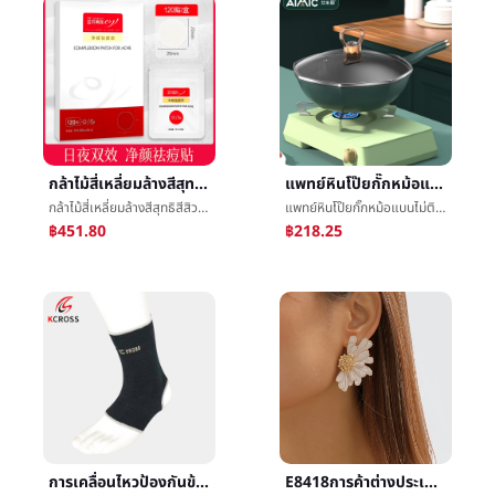
กล้าไม้สี่เหลี่ยมล้างสีสุทธิสีสิวแปะกล้าไม้เขี้ยวสีเขียวสีสิวแปะความงามเอกลักษณ์ร้านค้ากำจัดดาษปิดสิว
แพทย์หินโป๊ยกั๊กหม้อแบนไม่ติดทอดหม้อทอดกะทะทอดหนึ่งหม้อทอดèหม้อไม่ติดหม้อéหม้อไม่ข่อ
กล้าไม้สี่เหลี่ยมล้างสีสุทธิสีสิวแปะกล้าไม้เขี้ยวสีเขียวสีสิวแปะความงามเอกลักษณ์ร้านค้ากำจัดดาษปิดสิว
แพทย์หินโป๊ยกั๊กหม้อแบนไม่ติดทอดหม้อทอดกะทะทอดหนึ่งหม้อทอดèหม้อไม่ติดหม้อéหม้อไม่ข่อ
฿451.80
฿218.25
การเคลื่อนไหวป้องกันข้อเท้าการถักบาสเกตบอลนักไต่เขาแบดมินตันฟิตเนสé²ป้องกันป้องกันèข้อเท้าข้อเท้าแพลงชายและหญิงในนามของ
E8418การค้าต่างประเทศสินค้าใหม่ต่างหูยุโรปRetroโลหะผสมดอกไม้ต่างหูหญิงอารมณ์เส้นดอกไม้ต่างหู