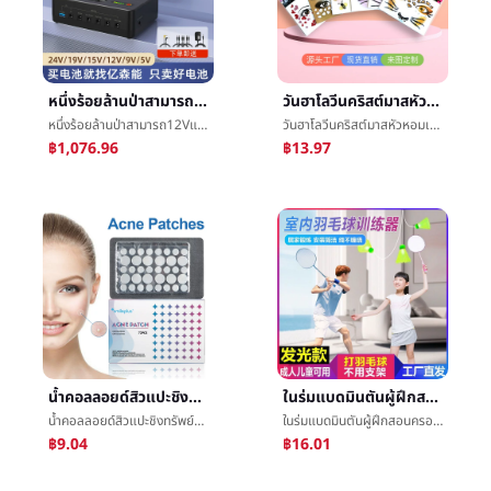
หนึ่งร้อยล้านป่าสามารถ12Vแบตเตอรี่ลิเธียมกลุ่ม24v19vå¤åสามารถสำรองเพาเวอร์ซัพพลายUPSไม่ขัดจังหวะ15V9V5โวลต์ความจุสูง
วันฮาโลวีนคริสต์มาสหัวหอมเพชรใบหน้าแปะงานเทศกาลงานเลี้ยงเวทีแต่งตัวใบหน้าแปะแต่งหน้างานราตรีแฟลชผงเพชรç³หน้ากากแปะ
หนึ่งร้อยล้านป่าสามารถ12Vแบตเตอรี่ลิเธียมกลุ่ม24v19vå¤åสามารถสำรองเพาเวอร์ซัพพลายUPSไม่ขัดจังหวะ15V9V5โวลต์ความจุสูง
วันฮาโลวีนคริสต์มาสหัวหอมเพชรใบหน้าแปะงานเทศกาลงานเลี้ยงเวทีแต่งตัวใบหน้าแปะแต่งหน้างานราตรีแฟลชผงเพชรç³หน้ากากแปะ
฿1,076.96
฿13.97
น้ำคอลลอยด์สิวแปะชิงทรัพย์ปกข้อบกพร่องแต่งหน้าแปะการแปรสภาพดาษพิมพ์หายใจหนองสุทธิดาษแปะต่ำนาทีดาษดาษการซ่อมแซมแปะ
ในร่มแบดมินตันผู้ฝึกสอนครอบครัวแบดมินตันชนะเด็กตั้งของเล่นwindproofแสงแขวนแบดมินตัน
น้ำคอลลอยด์สิวแปะชิงทรัพย์ปกข้อบกพร่องแต่งหน้าแปะการแปรสภาพดาษพิมพ์หายใจหนองสุทธิดาษแปะต่ำนาทีดาษดาษการซ่อมแซมแปะ
ในร่มแบดมินตันผู้ฝึกสอนครอบครัวแบดมินตันชนะเด็กตั้งของเล่นwindproofแสงแขวนแบดมินตัน
฿9.04
฿16.01