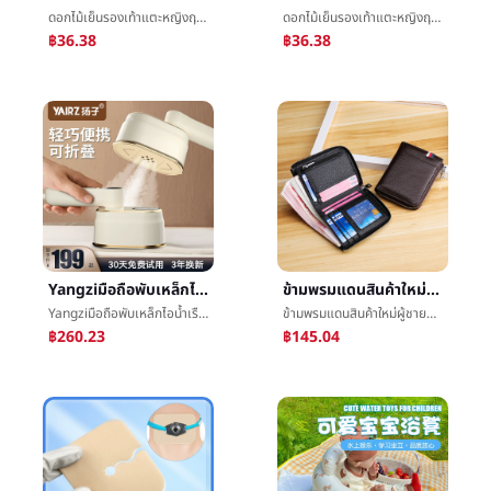
ดอกไม้เย็นรองเท้าแตะหญิงฤดูร้อนข้างนอกสวมใส่แบนสามารถเปียกน้ำริมทะเลรูปแฉกแนวตั้งลากการแข่งขันกระโปรงโพซี่ย์Miaรองเท้าแตะ
ดอกไม้เย็นรองเท้าแตะหญิงฤดูร้อนข้างนอกสวมใส่แบนสามารถเปียกน้ำริมทะเลรูปแฉกแนวตั้งลากการแข่งขันกระโปรงโพซี่ย์Miaรองเท้าแตะ
฿36.38
฿36.38
Yangziมือถือพับเหล็กไอน้ำเรือกลไฟเสื้อผ้าครัวเรือนขนาดเล็กเครื่องรีดผ้าแบบพกพาใหญ่ไอน้ำç¨เสื้อผ้าเครื่องยุโรปแทรก
ข้ามพรมแดนสินค้าใหม่ผู้ชายกระเป๋าสตางค์rfidบัตรบรรจุภัณฑ์สั้นกระเป๋าสตางค์หัวชั้นcowhideบัตรบรรจุภัณฑ์ขโมยแปรงหญิงผู้ถือบัตรแพคเกจM
Yangziมือถือพับเหล็กไอน้ำเรือกลไฟเสื้อผ้าครัวเรือนขนาดเล็กเครื่องรีดผ้าแบบพกพาใหญ่ไอน้ำç¨เสื้อผ้าเครื่องยุโรปแทรก
ข้ามพรมแดนสินค้าใหม่ผู้ชายกระเป๋าสตางค์rfidบัตรบรรจุภัณฑ์สั้นกระเป๋าสตางค์หัวชั้นcowhideบัตรบรรจุภัณฑ์ขโมยแปรงหญิงผู้ถือบัตรแพคเกจM
฿260.23
฿145.04