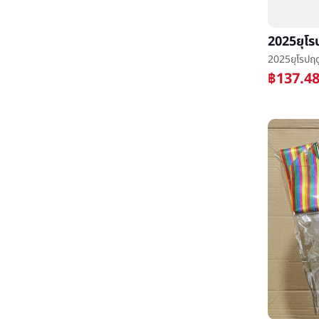
฿137.4