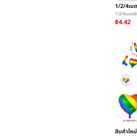
฿4.42