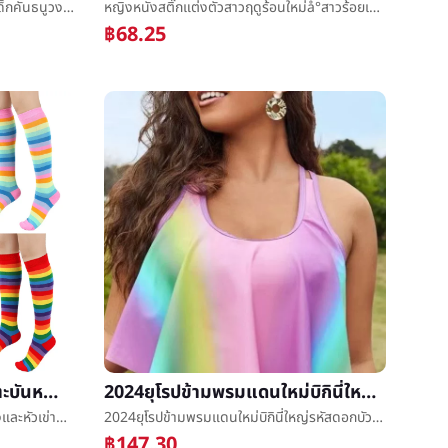
ยุโรปเส้นใยสังเคราะห์ซี่โครงวงดนตรีเด็กคันธนูวงดนตรีที่ผมแตกผมæ¹ผมสามชั้นการรวมคู่มือหัวดอกไม้เครื่องประดับหัวใส่หว่ง
หญิงหนังสติ๊กแต่งตัวสาวฤดูร้อนใหม่å°สาวร้อยเอากระโปรงหญิงเกาหลีเสื้อกั๊กกระโปรงเค้กกระโปรง
฿68.25
ข้ามพรมแดนรุ้งริ้วในหลอดตะบันหญิงและหัวเข่าตะบันแต่หัวเข่าæ£ตะบันcopsplayแสดงตะบันพบลูกวัวตะบัน
2024ยุโรปข้ามพรมแดนใหม่บิกินี่ใหญ่รหัสดอกบัวปิดหน้าท้องรุ้งการเปลี่ยนแปลงอย่างค่อยเป็นค่อยไปชาวสยามชุดว่ายน้ำ
ข้ามพรมแดนรุ้งริ้วในหลอดตะบันหญิงและหัวเข่าตะบันแต่หัวเข่าæ£ตะบันcopsplayแสดงตะบันพบลูกวัวตะบัน
2024ยุโรปข้ามพรมแดนใหม่บิกินี่ใหญ่รหัสดอกบัวปิดหน้าท้องรุ้งการเปลี่ยนแปลงอย่างค่อยเป็นค่อยไปชาวสยามชุดว่ายน้ำ
฿147.30