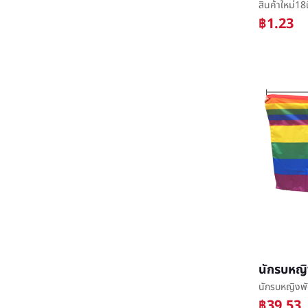
฿1.23
฿39.53