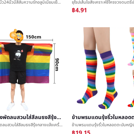
สินค้าใหม่18นิ้ว24นิ้วมีสีสันความรักอลูมิเนียมเยื่อหุ้มเซลล์ลูกโป่งวันวาเลนไทน์งานเลี้ยงเครื่องประดับรุ้งหัวใจลูกโป่งตกแต่ง
฿4.91
นักรบหญิงพัดลมสวมใส่สีลมธงสีรุ้งกลางแจ้งเครื่องประดับธงการค้าต่างประเทศธงกิจกรรมสวมใส่è©ธง
นักรบหญิงพัดลมสวมใส่สีลมธงสีรุ้งกลางแจ้งเครื่องประดับธงการค้าต่างประเทศธงกิจกรรมสวมใส่è©ธง
฿19.15