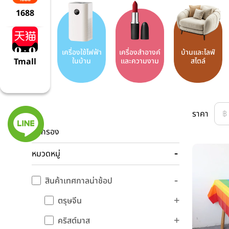
1688
เครื่องใช้ไฟฟ้า
เครื่องสำอางค์
บ้านและไลฟ์
ในบ้าน
และความงาม
สไตล์
Tmall
ราคา
ตัวกรอง
หมวดหมู่
สินค้าเทศกาลน่าช้อป
ตรุษจีน
คริสต์มาส