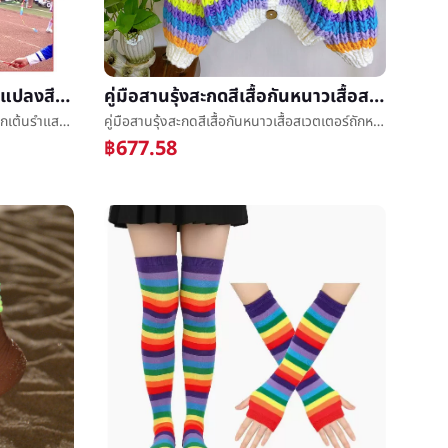
เต้นรำริบบิ้นสีศิลปะพลศึกษาแปลงสีเด็กเต้นรำแสดงอุปกรณ์ประกอบฉากการออกกำลังกายยาวขึ้นมีสีสันไหมวงดนตรี
คู่มือสานรุ้งสะกดสีเสื้อกันหนาวเสื้อสเวตเตอร์ถักหญิงสั้นหยาบBangzhenเสื้อโค้ทหลวม2023ฤดูหนาวใหม่แจ็คเก็ต
เต้นรำริบบิ้นสีศิลปะพลศึกษาแปลงสีเด็กเต้นรำแสดงอุปกรณ์ประกอบฉากการออกกำลังกายยาวขึ้นมีสีสันไหมวงดนตรี
คู่มือสานรุ้งสะกดสีเสื้อกันหนาวเสื้อสเวตเตอร์ถักหญิงสั้นหยาบBangzhenเสื้อโค้ทหลวม2023ฤดูหนาวใหม่แจ็คเก็ต
฿677.58