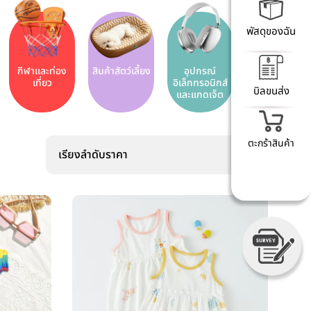
พัสดุของฉัน
กีฬาและท่อง
สินค้าสัตว์เลี้ยง
อุปกรณ์
เที่ยว
อิเล็กทรอนิกส์
บิลขนส่ง
และแกดเจ็ต
ตะกร้าสินค้า
เรียงลำดับราคา