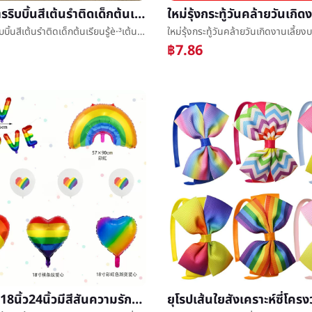
1/2/4เมตรริบบิ้นสีเต้นรำติดเด็กต้นเรียนรู้è·³เต้นรำริบบิ้นบทความมือพุ่งä¸ริบบิ้นสียาวไหมพลศึกษาเต้นรำè¹อุปกรณ์ประกอบฉาก
1/2/4เมตรริบบิ้นสีเต้นรำติดเด็กต้นเรียนรู้è·³เต้นรำริบบิ้นบทความมือพุ่งä¸ริบบิ้นสียาวไหมพลศึกษาเต้นรำè¹อุปกรณ์ประกอบฉาก
฿7.86
สินค้าใหม่18นิ้ว24นิ้วมีสีสันความรักอลูมิเนียมเยื่อหุ้มเซลล์ลูกโป่งวันวาเลนไทน์งานเลี้ยงเครื่องประดับรุ้งหัวใจลูกโป่งตกแต่ง